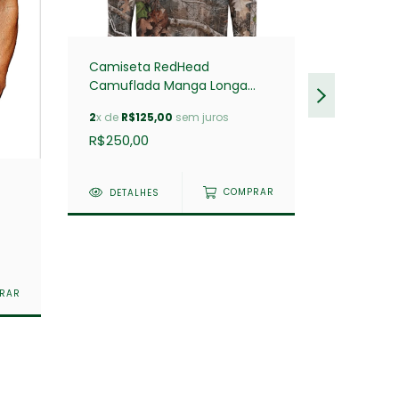
Camiseta RedHead
Camuflada Manga Longa
True Timber Kanati
2
x de
R$125,00
sem juros
R$250,00
DETALHES
COMPRAR
Camiseta
R$100,00
DETAL
RAR