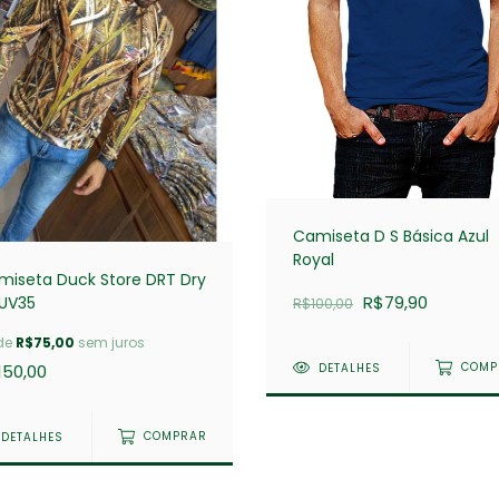
Camiseta D S Básica Azul
Royal
miseta Duck Store DRT Dry
R$79,90
 UV35
R$100,00
de
R$75,00
sem juros
DETALHES
COMP
150,00
DETALHES
COMPRAR