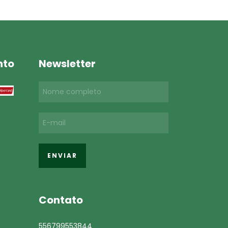
nto
Newsletter
Contato
556799553844