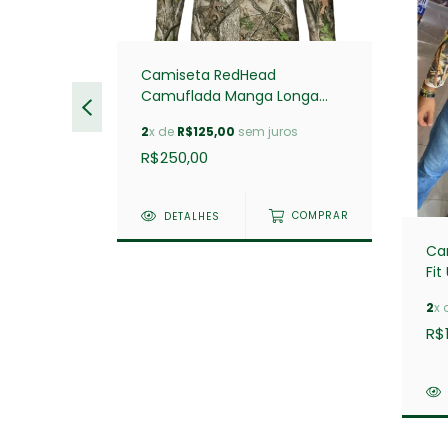
Camiseta RedHead
urta
Camuflada Manga Longa
True Timber Green
os
2
x de
R$125,00
sem juros
R$250,00
COMPRAR
DETALHES
COMPRAR
Ca
Fit
2
x 
R$