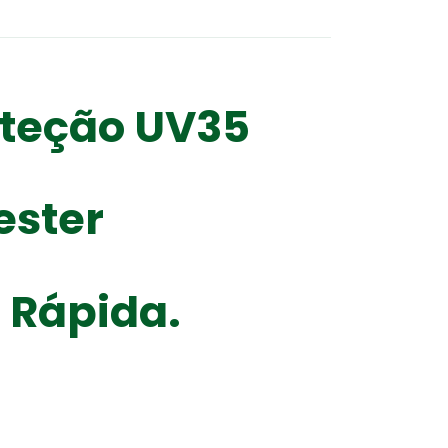
oteção UV35
ester
Rápida.