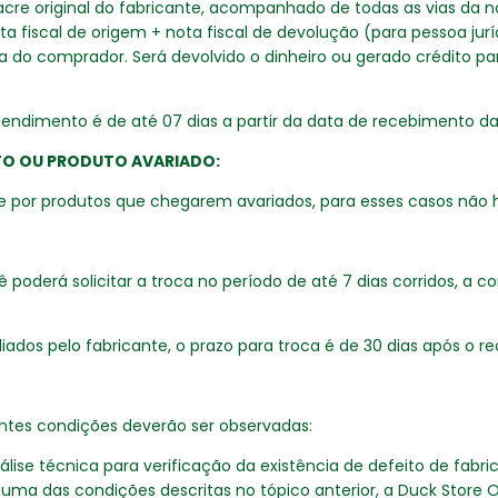
lacre original do fabricante, acompanhado de todas as vias da n
ota fiscal de origem + nota fiscal de devolução (para pessoa jur
a do comprador. Será devolvido o dinheiro ou gerado crédito p
pendimento é de até 07 dias a partir da data de recebimento d
TO OU PRODUTO AVARIADO:
 e por produtos que chegarem avariados, para esses casos não 
 poderá solicitar a troca no período de até 7 dias corridos, a c
iados pelo fabricante, o prazo para troca é de 30 dias após o 
intes condições deverão ser observadas:
lise técnica para verificação da existência de defeito de fabr
ma das condições descritas no tópico anterior, a Duck Store 