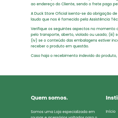
ao endereço do Cliente, sendo o frete pago pel
A Duck Store Oficial isenta-se da obrigação d
laudo que nos é fornecido pela Assistência Téc
Verifique os seguintes aspectos no momento do 
pelo transporte, aberto, violado ou usado; (iii
(iv) se o conteúdo das embalagens estiver inc
receber o produto em questão.
Caso haja o recebimento indevido do produto, 
Quem somos.
Inst
Início
Somos uma Loja especializada em
roupas e acessórios voltados para o