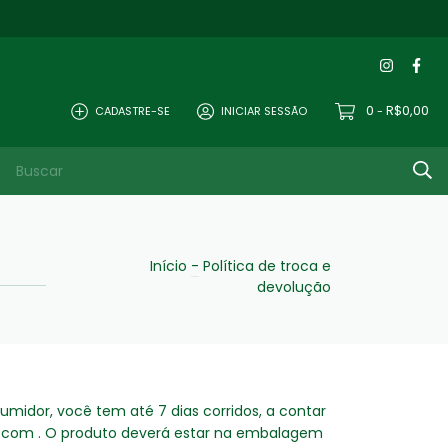
0
R$0,00
CADASTRE-SE
INICIAR SESSÃO
-
Início
-
Política de troca e
devolução
idor, você tem até 7 dias corridos, a contar
l.com
. O produto deverá estar na embalagem