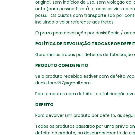
original, sem indícios de uso, sem violação do 
nota (para pessoa física) e todas as vias da n
possui. Os custos com transporte são por cont
incluindo o valor referente aos fretes.
O prazo para devolução por desistência / arre
POLÍTICA DE DEVOLUÇÃO TROCAS POR DEFEI
Garantimos trocas por defeitos de fabricação
PRODUTO COM DEFEITO
Se o produto recebido estiver com defeito você
duckstore357@gmail.com
.
Para produtos com defeitos de fabricação aval
DEFEITO
Para devolver um produto por defeito, as segu
Todos os produtos passarão por uma prévia aná
defeito no produto, ou descumprimento de algu