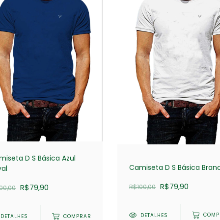
iseta D S Básica Azul
Camiseta D S Básica Bran
yal
R$79,90
R$79,90
R$100,00
00,00
DETALHES
COMP
DETALHES
COMPRAR