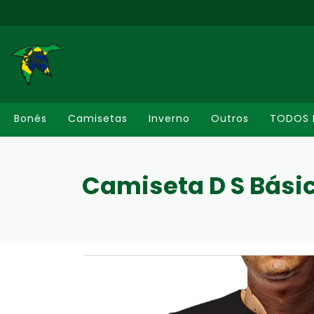
Bonés
Camisetas
Inverno
Outros
TODOS 
Camiseta D S Bási