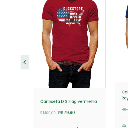
urta
os
Cam
COMPRAR
Ro
Camiseta D S Flag vermelha
R$1
R$79,90
R$100,00