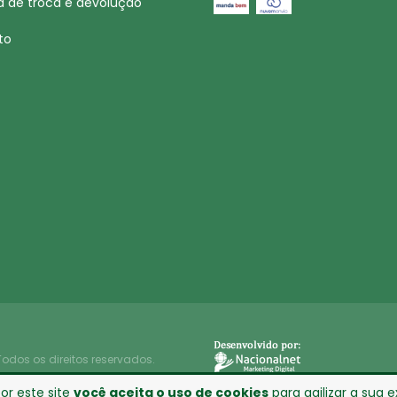
ca de troca e devolução
to
Todos os direitos reservados.
or este site
você aceita o uso de cookies
para agilizar a sua 