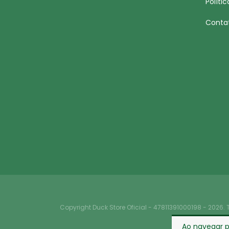
Políti
Conta
Copyright Duck Store Oficial - 47811391000198 - 2026. 
Ao navegar p