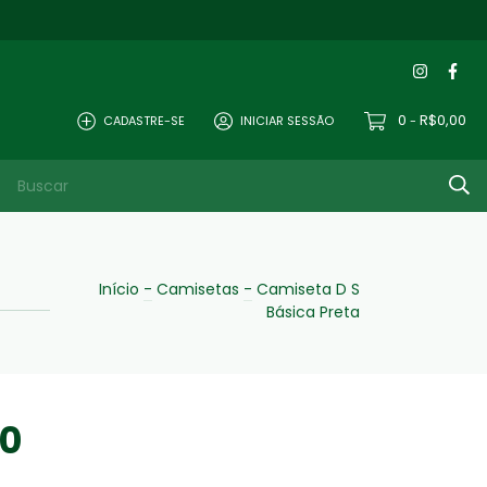
0
R$0,00
CADASTRE-SE
INICIAR SESSÃO
-
Início
-
Camisetas
-
Camiseta D S
Básica Preta
90