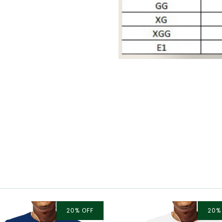
20
%
OFF
20