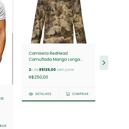
Camiseta RedHead
Camiset
Camuflada Manga Longa
Camufla
True Timber Prairie
True Tim
2
x de
R$125,00
sem juros
2
x de
R$1
R$250,00
R$250,0
DETALHES
COMPRAR
DETAL
ca
RAR