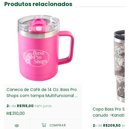
Produtos relacionados
Caneca de Café de 14 Oz. Bass Pro
Shops com tampa Multifuncional -
Ultra Pink
2
x de
R$155,00
sem juros
Copo Bass Pro Sh
R$310,00
canudo -Kanati
2
x de
R$209,50
sem 